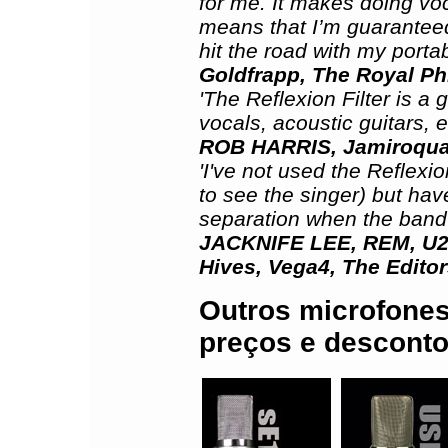
for me. It makes doing voca
means that I’m guarantee
hit the road with my porta
Goldfrapp, The Royal Ph
'The Reflexion Filter is a 
vocals, acoustic guitars, 
ROB HARRIS, Jamiroquai
'I've not used the Reflexion
to see the singer) but hav
separation when the band a
JACKNIFE LEE, REM, U2, 
Hives, Vega4, The Edito
Outros microfones
preços e desconto