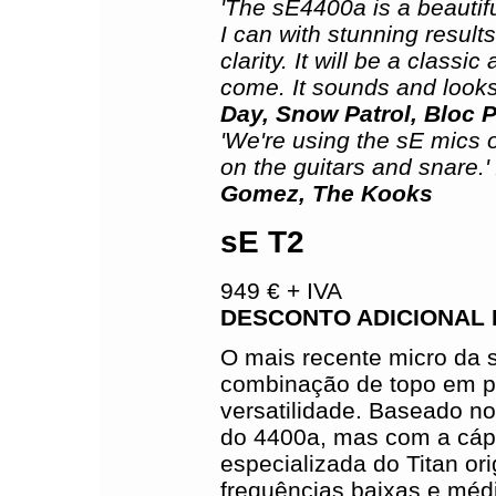
'The sE4400a is a beautifu
I can with stunning resul
clarity. It will be a classi
come. It sounds and look
Day, Snow Patrol, Bloc P
'We're using the sE mics 
on the guitars and snare.'
Gomez, The Kooks
sE T2
949 € + IVA
DESCONTO ADICIONAL 
O mais recente micro da 
combinação de topo em p
versatilidade. Baseado n
do 4400a, mas com a cáp
especializada do Titan ori
frequências baixas e méd