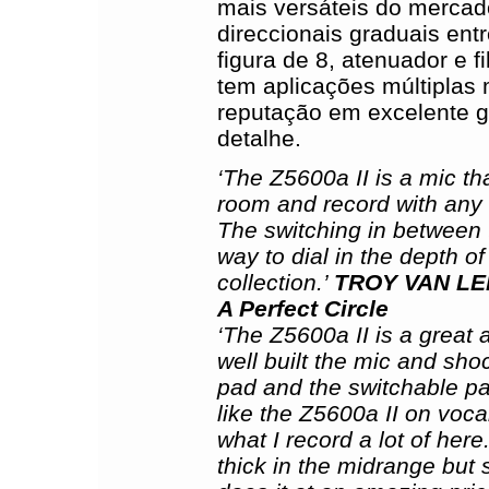
mais versáteis do merca
direccionais graduais entr
figura de 8, atenuador e fi
tem aplicações múltipla
reputação em excelente g
detalhe.
‘The Z5600a II is a mic th
room and record with any 
The switching in between t
way to dial in the depth 
collection.’
TROY VAN LEE
A Perfect Circle
‘The Z5600a II is a great 
well built the mic and shoc
pad and the switchable patt
like the Z5600a II on voc
what I record a lot of here
thick in the midrange but s