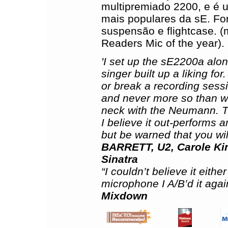
multipremiado 2200, e é
mais populares da sE. Fo
suspensão e flightcase. (
Readers Mic of the year).
'I set up the sE2200a alo
singer built up a liking fo
or break a recording sess
and never more so than w
neck with the Neumann. T
I believe it out-performs 
but be warned that you wil
BARRETT, U2, Carole Ki
Sinatra
“I couldn’t believe it eith
microphone I A/B’d it agai
Mixdown