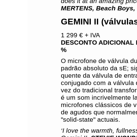
does it at an amazing pric
MERTENS, Beach Boys, B
GEMINI II (válvula
1 299 € + IVA
DESCONTO ADICIONAL 
%
O microfone de válvula du
padrão absoluto da sE; si
quente da válvula de ent
conjugado com a válvula
vez do tradicional transfo
é um som incrivelmente la
microfones clássicos de 
de agudos que normalmen
"solid-state" actuais.
‘I love the warmth, fullne