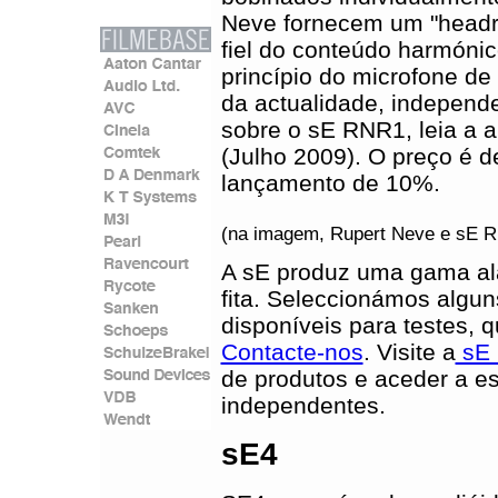
Neve fornecem um "headr
fiel do conteúdo harmóni
princípio do microfone de
da actualidade, independ
sobre o sE RNR1, leia a 
(Julho 2009). O preço é d
lançamento de 10%.
(na imagem, Rupert Neve e sE 
A sE produz uma gama al
fita. Seleccionámos algu
disponíveis para testes, 
Contacte-nos
. Visite a
sE 
de produtos e aceder a es
independentes.
sE4