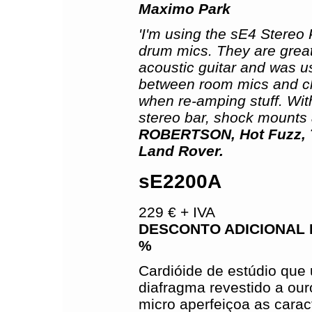
Maximo Park
'I'm using the sE4 Stereo
drum mics. They are great
acoustic guitar and was u
between room mics and cl
when re-amping stuff. With
stereo bar, shock mounts a
ROBERTSON, Hot Fuzz, T
Land Rover.
sE2200A
229 € + IVA
DESCONTO ADICIONAL 
%
Cardióide de estúdio que 
diafragma revestido a ou
micro aperfeiçoa as carac