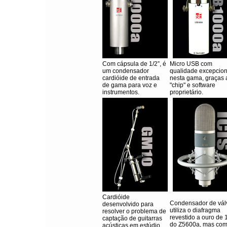
Com cápsula de 1/2”, é
Micro USB com
um condensador
qualidade excepcion
cardióide de entrada
nesta gama, graças 
de gama para voz e
"chip" e software
instrumentos.
proprietário.
Cardióide
Condensador de válv
desenvolvido para
utiliza o diafragma
resolver o problema de
revestido a ouro de 
captação de guitarras
do Z5600a, mas co
acústicas em estúdio.