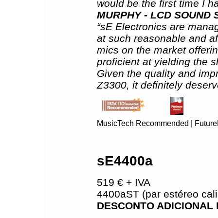
would be the first time I 
MURPHY - LCD SOUND 
“sE Electronics are manag
at such reasonable and af
mics on the market offerin
proficient at yielding the
Given the quality and imp
Z3300, it definitely deserv
MusicTech Recommended | Future
sE4400a
519 € + IVA
4400aST (par estéreo cali
DESCONTO ADICIONAL 