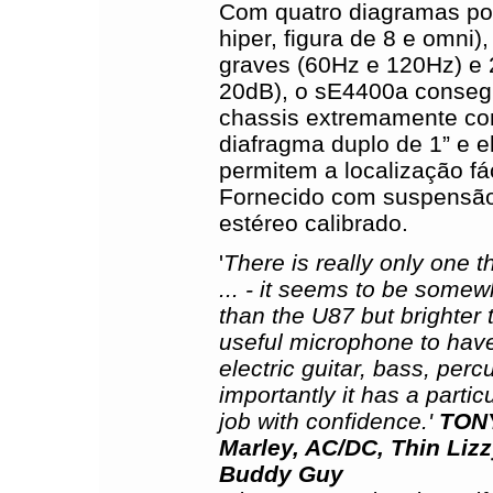
Com quatro diagramas pol
hiper, figura de 8 e omni), 
graves (60Hz e 120Hz) e 
20dB), o sE4400a consegu
chassis extremamente c
diafragma duplo de 1” e e
permitem a localização fác
Fornecido com suspensão 
estéreo calibrado.
'
There is really only one t
... - it seems to be som
than the U87 but brighter 
useful microphone to have 
electric guitar, bass, percu
importantly it has a partic
job with confidence.'
TON
Marley, AC/DC, Thin Liz
Buddy Guy