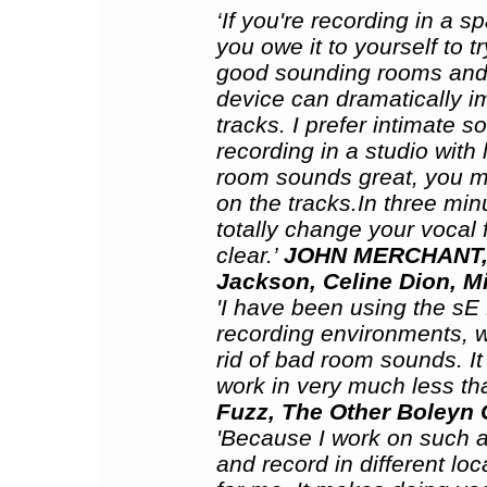
‘If you're recording in a s
you owe it to yourself to tr
good sounding rooms and b
device can dramatically im
tracks. I prefer intimate s
recording in a studio with l
room sounds great, you m
on the tracks.In three min
totally change your vocal 
clear.’
JOHN MERCHANT, B
Jackson, Celine Dion, M
'I have been using the sE R
recording environments, wh
rid of bad room sounds. It
work in very much less th
Fuzz, The Other Boleyn 
'Because I work on such a 
and record in different loc