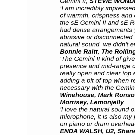
Gemini II,
STEVIE WOND
‘I am incredibly impresse
of warmth, crispness and d
the sE Gemini II and sE R
had dense arrangements y
abrasive or disconnected fr
natural sound ­ we didn't
Bonnie Raitt, The Rollin
'The Gemini II kind of give
presence and mid-range cl
really open and clear top 
adding a bit of top when r
necessary with the Gemini I
Winehouse, Mark Ronson
Morrisey, Lemonjelly
'I love the natural sound o
microphone, it is also my p
on piano or drum overheads 
ENDA WALSH, U2, Shane