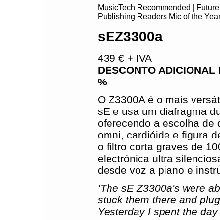
MusicTech Recommended | FutureMus
Publishing Readers Mic of the Yea
sEZ3300a
439 € + IVA
DESCONTO ADICIONAL 
%
O Z3300A é o mais versát
sE e usa um diafragma du
oferecendo a escolha de 
omni, cardióide e figura
o filtro corta graves de 1
electrónica ultra silencio
desde voz a piano e instr
‘The sE Z3300a's were abso
stuck them there and plu
Yesterday I spent the day