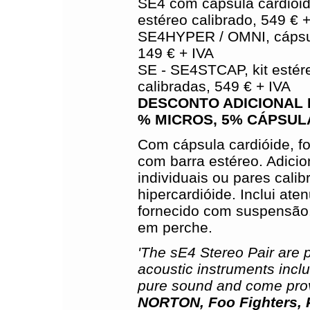
SE4 com cápsula cardióide
estéreo calibrado, 549 € 
SE4HYPER / OMNI, cápsul
149 € + IVA
SE - SE4STCAP, kit estére
calibradas, 549 € + IVA
DESCONTO ADICIONAL 
% MICROS, 5%
CÁPSUL
Com cápsula cardióide, f
com barra estéreo. Adici
individuais ou pares cali
hipercardióide. Inclui aten
fornecido com suspensão.
em perche.
'The sE4 Stereo Pair are 
acoustic instruments incl
pure sound and come prov
NORTON, Foo Fighters, P