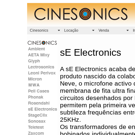
Cinesonics
Locação
Venda
I
sE Electronics
A sE Electronics acaba de
produto nascido da colab
Neve, o microfone activo 
membrana de fita ultra fi
circuitos desenhados por
permitem pela primeira v
subtileza frequências ent
25KHz.
Os transformadores de en
bobinados individualment