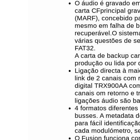
O áudio é gravado e
carta CFprincipal gr
(MARF), concebido pa
mesmo em falha de ba
recuperável.O sistem
várias questões de 
FAT32.
A carta de backup ca
produção ou lida por
Ligação directa à ma
link de 2 canais com 
digital TRX900AA com
canais om retorno e 
ligações áudio são ba
4 formatos diferentes
busses. A metadata d
para fácil identificaç
cada modulómetro, se
O Fusion funciona co