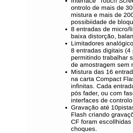
Interface "Touch Scre
ontrolo de mais de 3
mistura e mais de 200
possibiidade de bloq
8 entradas de micro/l
baixa distorção, bala
Limitadores analógico
8 entradas digitais 
permitindo trabalhar
de amostragem sem ne
Mistura das 16 entrad
na carta Compact Fla
infinitas. Cada entra
pós fader, ou com fas
interfaces de control
Gravação até 10pist
Flash criando gravaç
CF foram escollhidas 
choques.