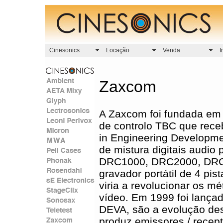
Cinesonics
Locação
Venda
I
Zaxcom
A Zaxcom foi fundada em 
de controlo TBC que rec
in Engineering Developm
de mistura digitais audio
DRC1000, DRC2000, DRC2
gravador portátil de 4 pi
viria a revolucionar os 
vídeo. Em 1999 foi lança
DEVA, são a evolução des
produz emissores / recepto