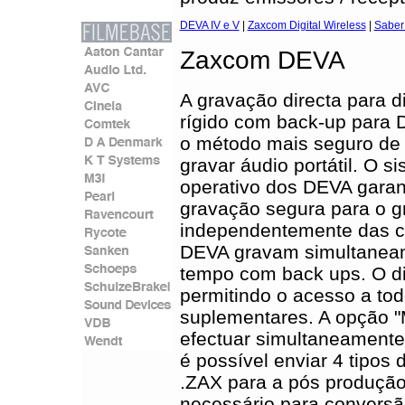
DEVA IV e V
|
Zaxcom Digital Wireless
|
Saber
Zaxcom DEVA
A gravação directa para d
rígido com back-up para 
o método mais seguro de
gravar áudio portátil. O s
operativo dos DEVA garan
gravação segura para o gr
independentemente das c
DEVA gravam simultaneam
tempo com back ups. O di
permitindo o acesso a to
suplementares. A opção "M
efectuar simultaneamente
é possível enviar 4 tipos
.ZAX para a pós produção
necessário para convers