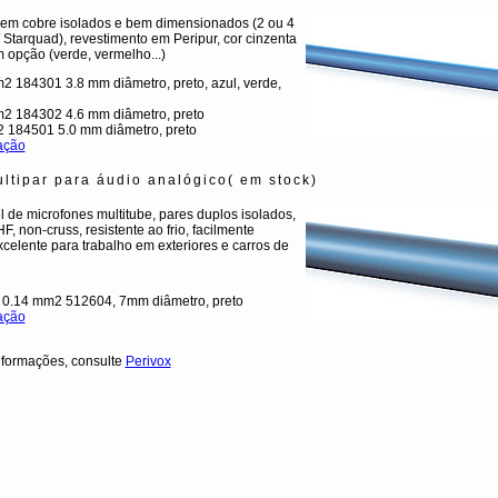
em cobre isolados e bem dimensionados (2 ou 4
 Starquad), revestimento em Peripur, cor cinzenta
 opção (verde, vermelho...)
2 184301 3.8 mm diâmetro, preto, azul, verde,
m2 184302 4.6 mm diâmetro, preto
2 184501 5.0 mm diâmetro, preto
ação
ltipar para áudio analógico( em stock)
l de microfones multitube, pares duplos isolados,
F, non-cruss, resistente ao frio, facilmente
xcelente para trabalho em exteriores e carros de
x 0.14 mm2 512604, 7mm diâmetro, preto
ação
nformações, consulte
Perivox