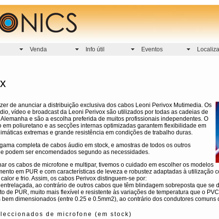
Venda
Info útil
Eventos
Localiz
ox
er de anunciar a distribuição exclusiva dos cabos Leoni Perivox Mutimedia. Os
io, vídeo e broadcast da Leoni Perivox são utilizados por todas as cadeias de
 Alemanha e são a escolha preferida de muitos profissionais independentes. O
 em poliuretano e as secções internas optimizadas garantem flexibilidade em
imáticas extremas e grande resistência em condições de trabalho duras.
ama completa de cabos áudio em stock, e amostras de todos os outros
ue podem ser encomendados segundo as necessidades.
nar os cabos de microfone e multipar, tivemos o cuidado em escolher os modelos
mento em PUR e com características de leveza e robustez adaptadas à utilização c
calor e frio. Assim, os cabos Perivox distinguem-se por:
 entrelaçada, ao contrário de outros cabos que têm blindagem sobreposta que se 
to de PUR, muito mais flexível e resistente às variações de temperatura que o PVC
s bem dimensionados (entre 0.25 e 0.5mm2), ao contrário dos condutores comuns
leccionados de microfone (em stock)