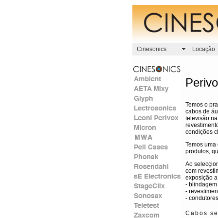
Cinesonics
Locação
Periv
Temos o praz
cabos de áud
televisão na
revestimento
condições cl
Temos uma g
produtos, q
Ao selecçio
com revesti
exposição a 
- blindagem
- revestimen
- condutore
Cabos se