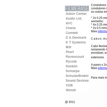
Condutores 
condutores /
ou outras em
* 2x 0.25 mm
vermelho
* 4x 0.25 m
* 2x 0.5 mm
Mais
inform
Cabos mu
Cabo flexíve
isolamento H
enrolável, e
exteriores.
4 pares x 2
Mais
inform
Para mais i
@ 2011