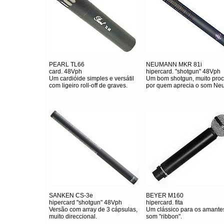
PEARL TL66
NEUMANN MKR 81i
card. 48Vph
hipercard. "shotgun" 48Vph
Um cardióide simples e versátil
Um bom shotgun, muito pro
com ligeiro roll-off de graves.
por quem aprecia o som Ne
SANKEN CS-3e
BEYER M160
hipercard "shotgun" 48Vph
hipercard. fita
Versão com array de 3 cápsulas,
Um clássico para os amante
muito direccional.
som "ribbon".